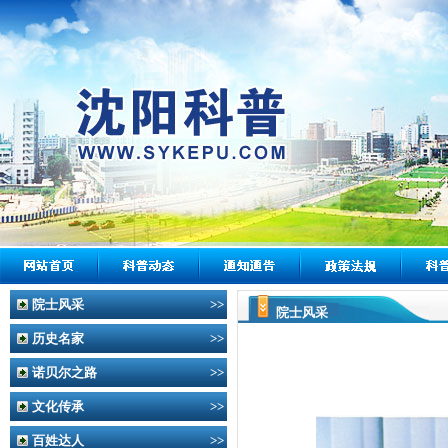
院士风采
>>
院士风采
历史名家
>>
诺贝尔之路
>>
文化传承
>>
百姓达人
>>