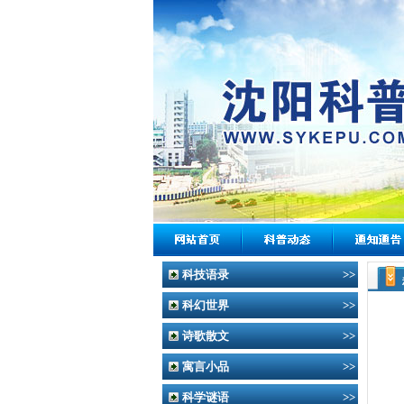
科技语录
>>
科幻世界
>>
诗歌散文
>>
寓言小品
>>
科学谜语
>>