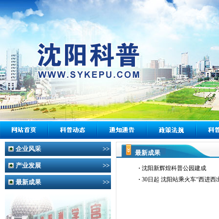
企业风采
>>
最新成果
产业发展
>>
·
沈阳新辉煌科普公园建成
·
30日起 沈阳站乘火车“西进西
最新成果
>>